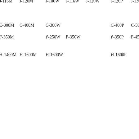
J-116M
J-120M
J-130M
J-106W
J-116W
J-120W
J-120P
J-13
C-300M
C-400M
C-500M
C-300W
C-400P
C-5
F-350M
F-250W
F-350W
F-350P
F-4
H-1400M
H-1600M
H-1600W
H-1600P