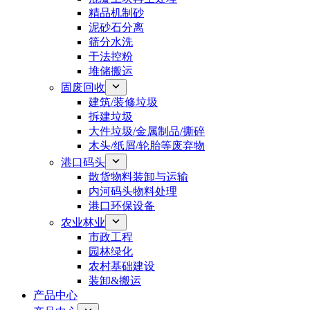
精品机制砂
泥砂石分离
筛分水洗
干法控粉
堆储搬运
固废回收
建筑/装修垃圾
拆建垃圾
大件垃圾/金属制品/撕碎
木头/纸屑/轮胎等废弃物
港口码头
散货物料装卸与运输
内河码头物料处理
港口环保设备
农业林业
市政工程
园林绿化
农村基础建设
装卸&搬运
产品中心