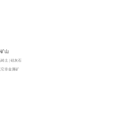
属矿山
高岭土 | 硅灰石
 其它非金属矿