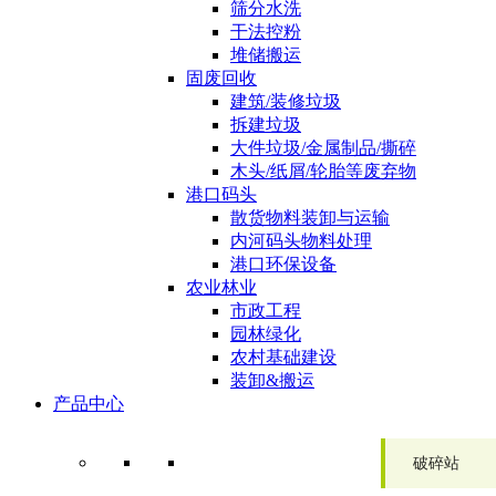
筛分水洗
干法控粉
堆储搬运
固废回收
建筑/装修垃圾
拆建垃圾
大件垃圾/金属制品/撕碎
木头/纸屑/轮胎等废弃物
港口码头
散货物料装卸与运输
内河码头物料处理
港口环保设备
农业林业
市政工程
园林绿化
农村基础建设
装卸&搬运
产品中心
破碎站