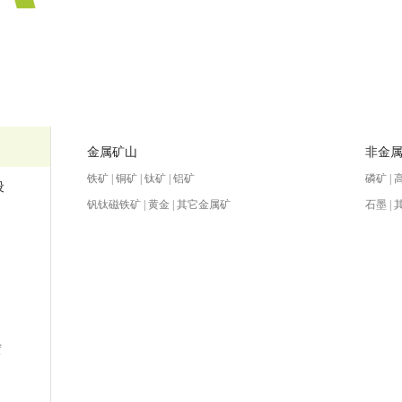
金属矿山
非金
铁矿 | 铜矿 | 钛矿 | 铝矿
磷矿 | 
设
钒钛磁铁矿 | 黄金 | 其它金属矿
石墨 |
赁