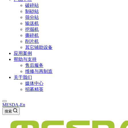
破碎站
制砂站
筛分站
输送机
挖掘机
撕碎机
削片机
其它辅助设备
应用案例
帮助与支持
售后服务
维修与再制造
关于我们
媒体中心
招募精英
MESDA-En
搜索