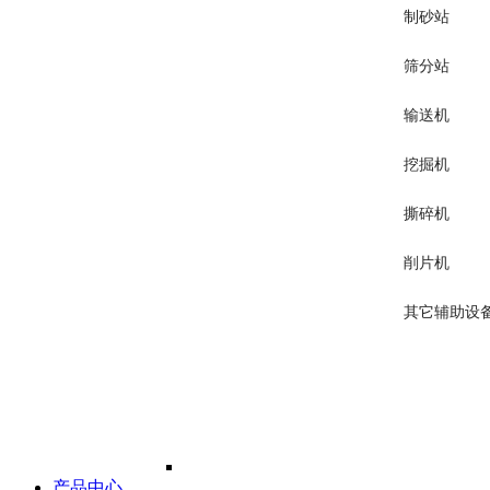
制砂站
筛分站
输送机
挖掘机
撕碎机
削片机
其它辅助设
产品中心