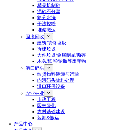
精品机制砂
泥砂石分离
筛分水洗
干法控粉
堆储搬运
固废回收
建筑/装修垃圾
拆建垃圾
大件垃圾/金属制品/撕碎
木头/纸屑/轮胎等废弃物
港口码头
散货物料装卸与运输
内河码头物料处理
港口环保设备
农业林业
市政工程
园林绿化
农村基础建设
装卸&搬运
产品中心