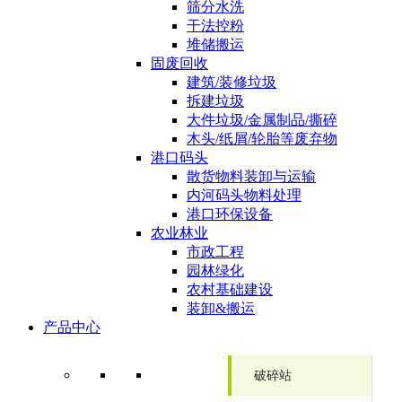
筛分水洗
干法控粉
堆储搬运
固废回收
建筑/装修垃圾
拆建垃圾
大件垃圾/金属制品/撕碎
木头/纸屑/轮胎等废弃物
港口码头
散货物料装卸与运输
内河码头物料处理
港口环保设备
农业林业
市政工程
园林绿化
农村基础建设
装卸&搬运
产品中心
破碎站