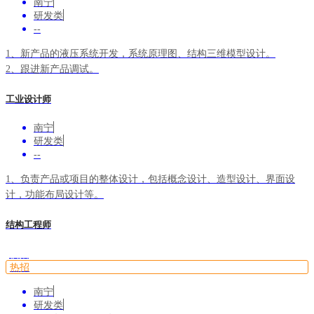
南宁
研发类
--
1、新产品的液压系统开发，系统原理图、结构三维模型设计。
2、跟进新产品调试。
3、液压系统匹配设计计算选型。
工业设计师
4、新产品参数确定、评审、验收。
5、在产产品的液压系统优化、技术优化升级。
南宁
研发类
--
1、负责产品或项目的整体设计，包括概念设计、造型设计、界面设
计，功能布局设计等。
2、关注行业发展趋势，深入了解用户需求，为产品设计提供方向和建
结构工程师
议。
3、指导初级设计师完成设计任务，确保团队的设计质量和效率。
校招
4、与其他部门（如技术、生产等）紧密合作，确保设计的可行性和生
热招
产的高效性。
5、负责设计方案的评审和优化，同时还需要承担项目管理和跟客户沟
南宁
通协调的职责。
研发类