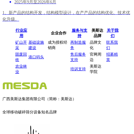
2025年9月至2026年6月
1、新产品的结构开发，结构模型设计，在产产品的结构优化、技术优
化升级。
2、新产品项目参数确定、选型。
行业应
服务与支
美斯达
关于我
3、参与组织项目评审、确定、验收。
企业合作
用
持
品牌
们
矿山开
基础设施
成为授权经
再制造服
品牌文
联系我
采
建设
销商
务
化
们
固废回
售后服务
官网周
招募精
港口码头
收
支持
边
英
农业林
美斯达
培训支持
业
学院
广西美斯达集团有限公司（简称：美斯达）
全球移动破碎筛分设备知名品牌