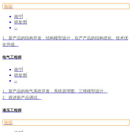
热招
南宁
研发类
--
1、新产品的结构开发，结构模型设计，在产产品的结构优化、技术优
化升级。
2、新产品项目参数确定、选型。
电气工程师
3、参与组织项目评审、确定、验收。
南宁
研发类
--
1、新产品的电气系统开发，系统原理图、三维模型设计。
2、跟进新产品调试。
3、电气系统匹配设计计算选型。
液压工程师
4、新产品参数确定、评审、验收。
5、在产产品的电气系统优化、技术优化升级。
热招