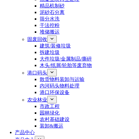
精品机制砂
泥砂石分离
筛分水洗
干法控粉
堆储搬运
固废回收
建筑/装修垃圾
拆建垃圾
大件垃圾/金属制品/撕碎
木头/纸屑/轮胎等废弃物
港口码头
散货物料装卸与运输
内河码头物料处理
港口环保设备
农业林业
市政工程
园林绿化
农村基础建设
装卸&搬运
产品中心