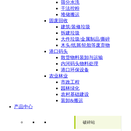
筛分水洗
干法控粉
堆储搬运
固废回收
建筑/装修垃圾
拆建垃圾
大件垃圾/金属制品/撕碎
木头/纸屑/轮胎等废弃物
港口码头
散货物料装卸与运输
内河码头物料处理
港口环保设备
农业林业
市政工程
园林绿化
农村基础建设
装卸&搬运
产品中心
破碎站