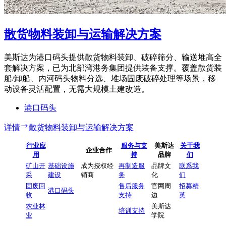
散货物料装卸与运输解决方案
美斯达为港口码头提供散货物料装卸、破碎筛分、输送堆高全
套解决方案，已为北部湾港务集团提供装备支撑。覆盖散货装
船/卸船、内河码头物料分选、堆场固废破碎处理等场景，移
动设备灵活配置，无需大规模土建改造。
港口码头
详情
散货物料装卸与运输解决方案
行业应
服务与支
美斯达
关于我
企业合作
用
持
品牌
们
矿山开
基础设施
成为授权经
再制造服
品牌文
联系我
采
建设
销商
务
化
们
固废回
售后服务
官网周
招募精
港口码头
收
支持
边
英
农业林
美斯达
培训支持
业
学院