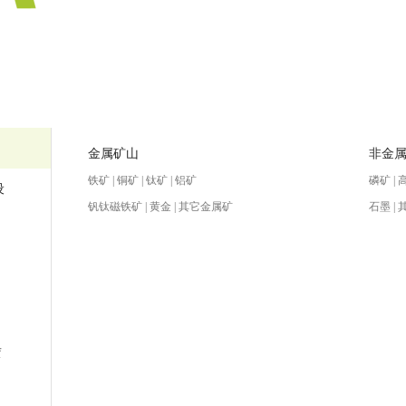
金属矿山
非金
铁矿 | 铜矿 | 钛矿 | 铝矿
磷矿 | 
设
钒钛磁铁矿 | 黄金 | 其它金属矿
石墨 |
赁