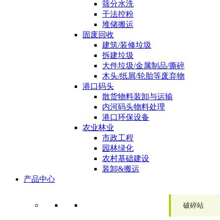
筛分水洗
干法控粉
堆储搬运
固废回收
建筑/装修垃圾
拆建垃圾
大件垃圾/金属制品/撕碎
木头/纸屑/轮胎等废弃物
港口码头
散货物料装卸与运输
内河码头物料处理
港口环保设备
农业林业
市政工程
园林绿化
农村基础建设
装卸&搬运
产品中心
破碎站