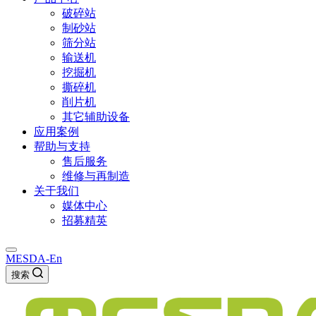
破碎站
制砂站
筛分站
输送机
挖掘机
撕碎机
削片机
其它辅助设备
应用案例
帮助与支持
售后服务
维修与再制造
关于我们
媒体中心
招募精英
MESDA-En
搜索