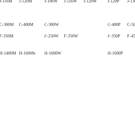
J-116M
J-120M
J-130M
J-106W
J-116W
J-120W
J-120P
J-13
C-300M
C-400M
C-500M
C-300W
C-400P
C-5
F-350M
F-250W
F-350W
F-350P
F-4
H-1400M
H-1600M
H-1600W
H-1600P