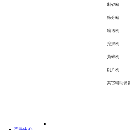
制砂站
筛分站
输送机
挖掘机
撕碎机
削片机
其它辅助设
产品中心