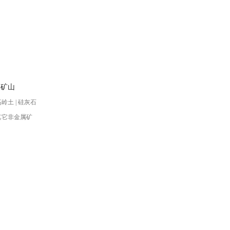
属矿山
高岭土 | 硅灰石
 其它非金属矿