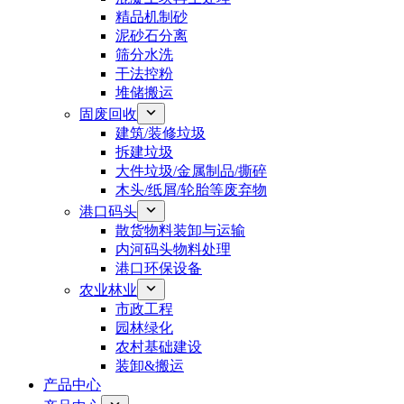
精品机制砂
泥砂石分离
筛分水洗
干法控粉
堆储搬运
固废回收
建筑/装修垃圾
拆建垃圾
大件垃圾/金属制品/撕碎
木头/纸屑/轮胎等废弃物
港口码头
散货物料装卸与运输
内河码头物料处理
港口环保设备
农业林业
市政工程
园林绿化
农村基础建设
装卸&搬运
产品中心