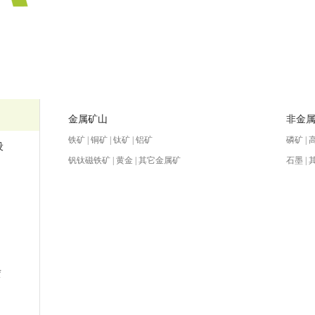
金属矿山
非金
铁矿 | 铜矿 | 钛矿 | 铝矿
磷矿 | 
设
钒钛磁铁矿 | 黄金 | 其它金属矿
石墨 |
赁