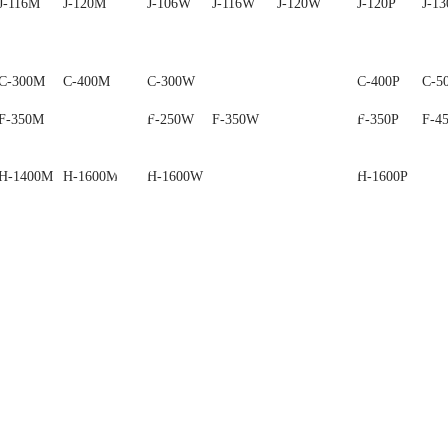
J-116M
J-120M
J-130M
J-106W
J-116W
J-120W
J-120P
J-13
C-300M
C-400M
C-500M
C-300W
C-400P
C-5
F-350M
F-250W
F-350W
F-350P
F-4
H-1400M
H-1600M
H-1600W
H-1600P