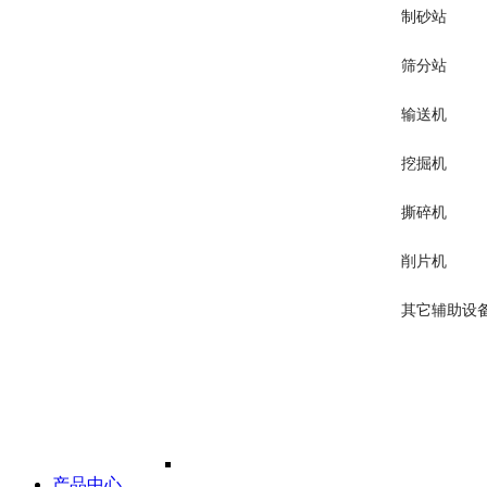
制砂站
筛分站
输送机
挖掘机
撕碎机
削片机
其它辅助设
产品中心