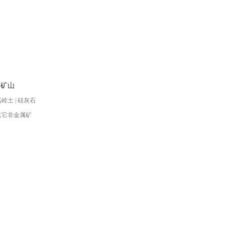
属矿山
高岭土 | 硅灰石
 其它非金属矿