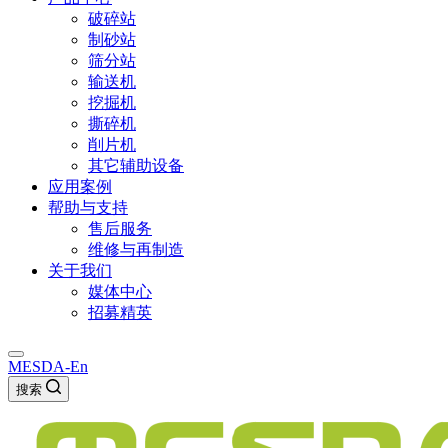
破碎站
制砂站
筛分站
输送机
挖掘机
撕碎机
削片机
其它辅助设备
应用案例
帮助与支持
售后服务
维修与再制造
关于我们
媒体中心
招募精英
MESDA-En
搜索