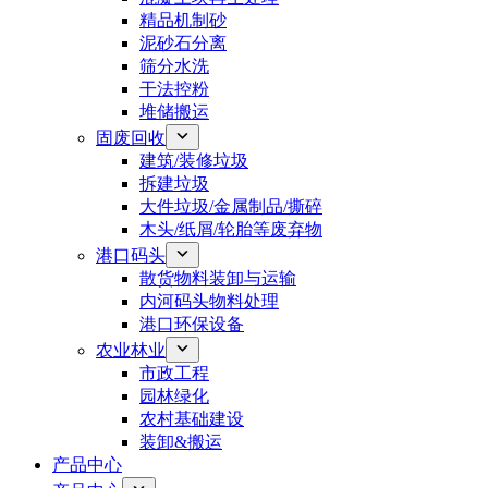
精品机制砂
泥砂石分离
筛分水洗
干法控粉
堆储搬运
固废回收
建筑/装修垃圾
拆建垃圾
大件垃圾/金属制品/撕碎
木头/纸屑/轮胎等废弃物
港口码头
散货物料装卸与运输
内河码头物料处理
港口环保设备
农业林业
市政工程
园林绿化
农村基础建设
装卸&搬运
产品中心