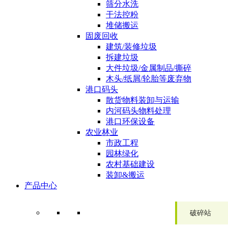
筛分水洗
干法控粉
堆储搬运
固废回收
建筑/装修垃圾
拆建垃圾
大件垃圾/金属制品/撕碎
木头/纸屑/轮胎等废弃物
港口码头
散货物料装卸与运输
内河码头物料处理
港口环保设备
农业林业
市政工程
园林绿化
农村基础建设
装卸&搬运
产品中心
破碎站