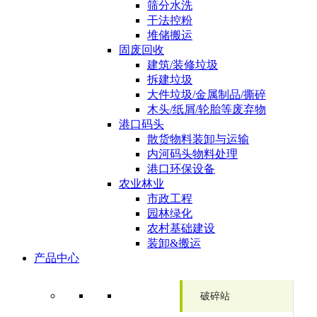
筛分水洗
干法控粉
堆储搬运
固废回收
建筑/装修垃圾
拆建垃圾
大件垃圾/金属制品/撕碎
木头/纸屑/轮胎等废弃物
港口码头
散货物料装卸与运输
内河码头物料处理
港口环保设备
农业林业
市政工程
园林绿化
农村基础建设
装卸&搬运
产品中心
破碎站