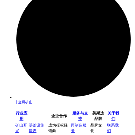
非金属矿山
行业应
服务与支
美斯达
关于我
企业合作
用
持
品牌
们
矿山开
基础设施
成为授权经
再制造服
品牌文
联系我
采
建设
销商
务
化
们