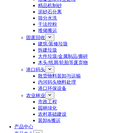
精品机制砂
泥砂石分离
筛分水洗
干法控粉
堆储搬运
固废回收
建筑/装修垃圾
拆建垃圾
大件垃圾/金属制品/撕碎
木头/纸屑/轮胎等废弃物
港口码头
散货物料装卸与运输
内河码头物料处理
港口环保设备
农业林业
市政工程
园林绿化
农村基础建设
装卸&搬运
产品中心