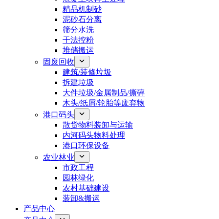
精品机制砂
泥砂石分离
筛分水洗
干法控粉
堆储搬运
固废回收
建筑/装修垃圾
拆建垃圾
大件垃圾/金属制品/撕碎
木头/纸屑/轮胎等废弃物
港口码头
散货物料装卸与运输
内河码头物料处理
港口环保设备
农业林业
市政工程
园林绿化
农村基础建设
装卸&搬运
产品中心