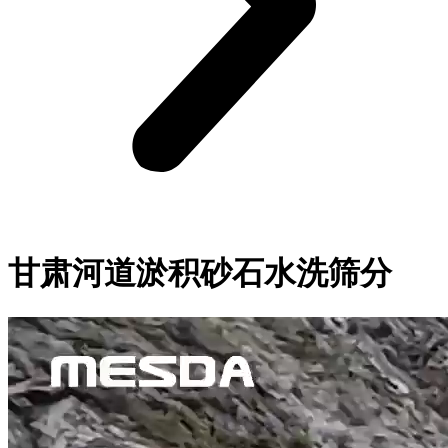
甘肃河道淤积砂石水洗筛分