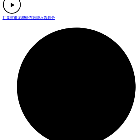
甘肃河道淤积砂石破碎水洗筛分