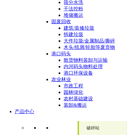
筛分水洗
干法控粉
堆储搬运
固废回收
建筑/装修垃圾
拆建垃圾
大件垃圾/金属制品/撕碎
木头/纸屑/轮胎等废弃物
港口码头
散货物料装卸与运输
内河码头物料处理
港口环保设备
农业林业
市政工程
园林绿化
农村基础建设
装卸&搬运
产品中心
破碎站