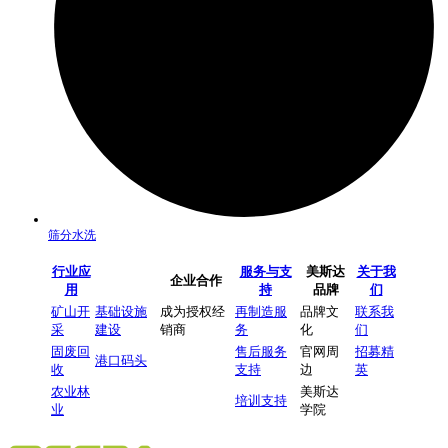
筛分水洗
行业应
服务与支
美斯达
关于我
企业合作
用
持
品牌
们
矿山开
基础设施
成为授权经
再制造服
品牌文
联系我
采
建设
销商
务
化
们
固废回
售后服务
官网周
招募精
港口码头
收
支持
边
英
农业林
美斯达
培训支持
业
学院