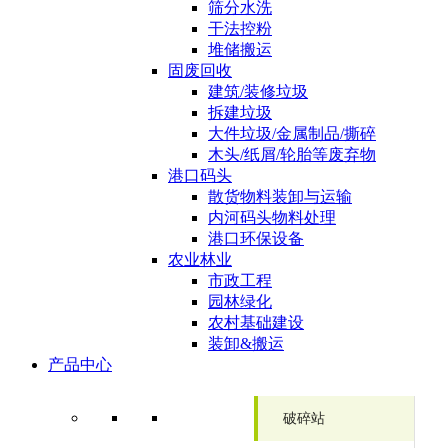
筛分水洗
干法控粉
堆储搬运
固废回收
建筑/装修垃圾
拆建垃圾
大件垃圾/金属制品/撕碎
木头/纸屑/轮胎等废弃物
港口码头
散货物料装卸与运输
内河码头物料处理
港口环保设备
农业林业
市政工程
园林绿化
农村基础建设
装卸&搬运
产品中心
破碎站