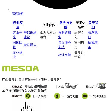
高标骨料
行业应
服务与支
美斯达
关于我
企业合作
用
持
品牌
们
矿山开
基础设施
成为授权经
再制造服
品牌文
联系我
采
建设
销商
务
化
们
固废回
售后服务
官网周
招募精
港口码头
收
支持
边
英
农业林
美斯达
培训支持
业
学院
广西美斯达集团有限公司（简称：美斯达）
全球移动破碎筛分设备知名品牌