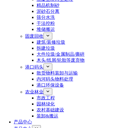
精品机制砂
泥砂石分离
筛分水洗
干法控粉
堆储搬运
固废回收
建筑/装修垃圾
拆建垃圾
大件垃圾/金属制品/撕碎
木头/纸屑/轮胎等废弃物
港口码头
散货物料装卸与运输
内河码头物料处理
港口环保设备
农业林业
市政工程
园林绿化
农村基础建设
装卸&搬运
产品中心