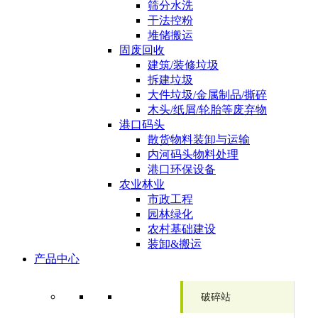
筛分水洗
干法控粉
堆储搬运
固废回收
建筑/装修垃圾
拆建垃圾
大件垃圾/金属制品/撕碎
木头/纸屑/轮胎等废弃物
港口码头
散货物料装卸与运输
内河码头物料处理
港口环保设备
农业林业
市政工程
园林绿化
农村基础建设
装卸&搬运
产品中心
破碎站