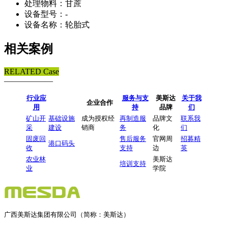
处理物料：甘蔗
设备型号：-
设备名称：轮胎式
相关案例
RELATED Case
——————
行业应
服务与支
美斯达
关于我
企业合作
用
持
品牌
们
矿山开
基础设施
成为授权经
再制造服
品牌文
联系我
采
建设
销商
务
化
们
固废回
售后服务
官网周
招募精
港口码头
收
支持
边
英
农业林
美斯达
培训支持
业
学院
广西美斯达集团有限公司（简称：美斯达）