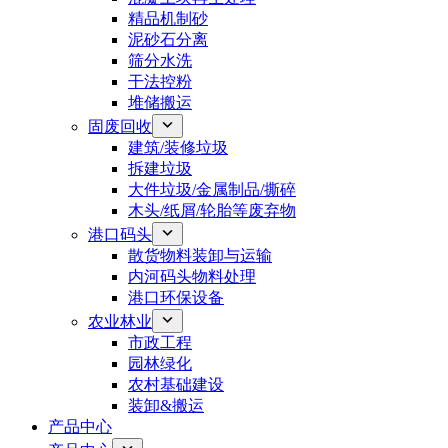
精品机制砂
泥砂石分离
筛分水洗
干法控粉
堆储搬运
固废回收
建筑/装修垃圾
拆建垃圾
大件垃圾/金属制品/撕碎
木头/纸屑/轮胎等废弃物
港口码头
散货物料装卸与运输
内河码头物料处理
港口环保设备
农业林业
市政工程
园林绿化
农村基础建设
装卸&搬运
产品中心