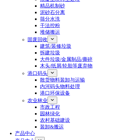
精品机制砂
泥砂石分离
筛分水洗
干法控粉
堆储搬运
固废回收
建筑/装修垃圾
拆建垃圾
大件垃圾/金属制品/撕碎
木头/纸屑/轮胎等废弃物
港口码头
散货物料装卸与运输
内河码头物料处理
港口环保设备
农业林业
市政工程
园林绿化
农村基础建设
装卸&搬运
产品中心