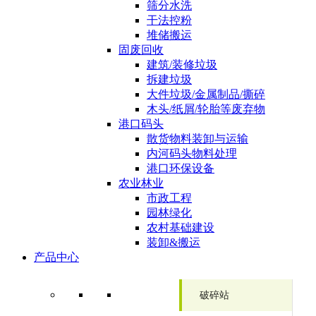
筛分水洗
干法控粉
堆储搬运
固废回收
建筑/装修垃圾
拆建垃圾
大件垃圾/金属制品/撕碎
木头/纸屑/轮胎等废弃物
港口码头
散货物料装卸与运输
内河码头物料处理
港口环保设备
农业林业
市政工程
园林绿化
农村基础建设
装卸&搬运
产品中心
破碎站