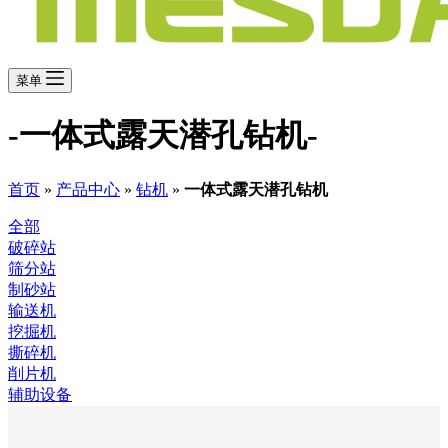
菜单
-一体式露天潜孔钻机-
首页
»
产品中心
»
钻机
»
一体式露天潜孔钻机
全部
破碎站
筛分站
制砂站
输送机
挖掘机
撕碎机
削片机
辅助设备