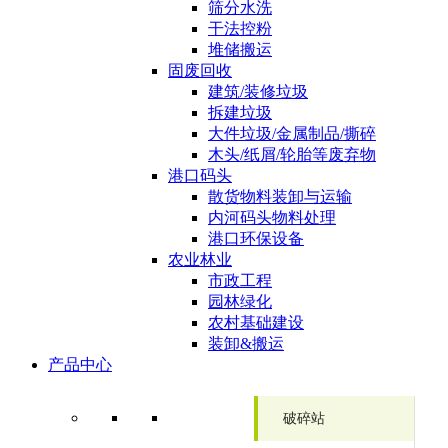
筛分水洗
干法控粉
堆储搬运
固废回收
建筑/装修垃圾
拆建垃圾
大件垃圾/金属制品/撕碎
木头/纸屑/轮胎等废弃物
港口码头
散货物料装卸与运输
内河码头物料处理
港口环保设备
农业林业
市政工程
园林绿化
农村基础建设
装卸&搬运
产品中心
破碎站