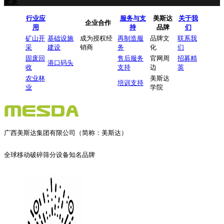
更多
行业应
服务与支
美斯达
关于我
企业合作
用
持
品牌
们
矿山开
基础设施
成为授权经
再制造服
品牌文
联系我
采
建设
销商
务
化
们
固废回
售后服务
官网周
招募精
港口码头
收
支持
边
英
农业林
美斯达
培训支持
业
学院
广西美斯达集团有限公司（简称：美斯达）
全球移动破碎筛分设备知名品牌