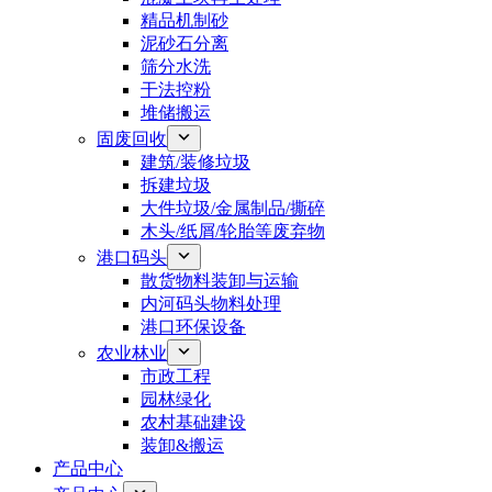
精品机制砂
泥砂石分离
筛分水洗
干法控粉
堆储搬运
固废回收
建筑/装修垃圾
拆建垃圾
大件垃圾/金属制品/撕碎
木头/纸屑/轮胎等废弃物
港口码头
散货物料装卸与运输
内河码头物料处理
港口环保设备
农业林业
市政工程
园林绿化
农村基础建设
装卸&搬运
产品中心