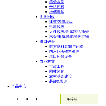
筛分水洗
干法控粉
堆储搬运
固废回收
建筑/装修垃圾
拆建垃圾
大件垃圾/金属制品/撕碎
木头/纸屑/轮胎等废弃物
港口码头
散货物料装卸与运输
内河码头物料处理
港口环保设备
农业林业
市政工程
园林绿化
农村基础建设
装卸&搬运
产品中心
破碎站