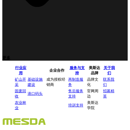
更多
行业应
服务与支
美斯达
关于我
企业合作
用
持
品牌
们
矿山开
基础设施
成为授权经
再制造服
品牌文
联系我
采
建设
销商
务
化
们
固废回
售后服务
官网周
招募精
港口码头
收
支持
边
英
农业林
美斯达
培训支持
业
学院