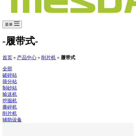
菜单
-履带式-
首页
»
产品中心
»
削片机
»
履带式
全部
破碎站
筛分站
制砂站
输送机
挖掘机
撕碎机
削片机
辅助设备