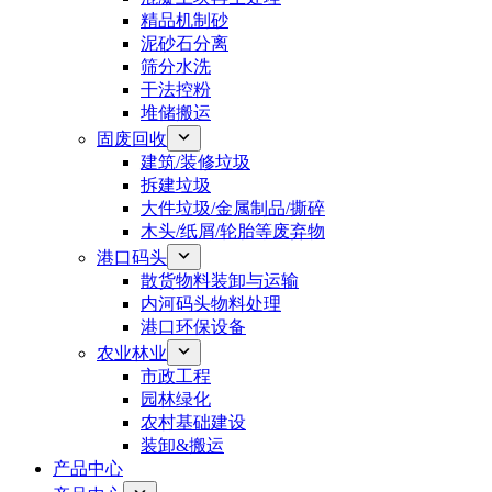
精品机制砂
泥砂石分离
筛分水洗
干法控粉
堆储搬运
固废回收
建筑/装修垃圾
拆建垃圾
大件垃圾/金属制品/撕碎
木头/纸屑/轮胎等废弃物
港口码头
散货物料装卸与运输
内河码头物料处理
港口环保设备
农业林业
市政工程
园林绿化
农村基础建设
装卸&搬运
产品中心