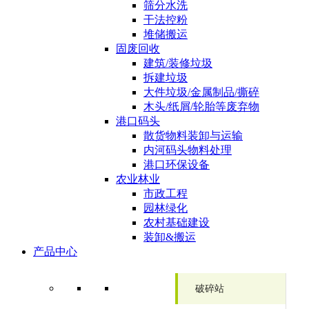
筛分水洗
干法控粉
堆储搬运
固废回收
建筑/装修垃圾
拆建垃圾
大件垃圾/金属制品/撕碎
木头/纸屑/轮胎等废弃物
港口码头
散货物料装卸与运输
内河码头物料处理
港口环保设备
农业林业
市政工程
园林绿化
农村基础建设
装卸&搬运
产品中心
破碎站