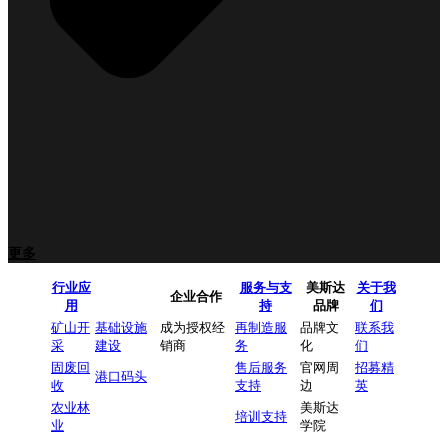
更多
行业应
服务与支
美斯达
关于我
企业合作
用
持
品牌
们
矿山开
基础设施
成为授权经
再制造服
品牌文
联系我
采
建设
销商
务
化
们
固废回
售后服务
官网周
招募精
港口码头
收
支持
边
英
农业林
美斯达
培训支持
业
学院