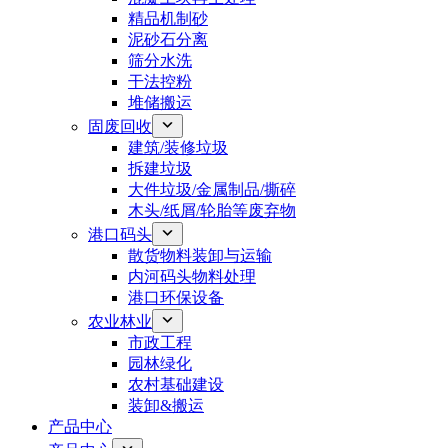
精品机制砂
泥砂石分离
筛分水洗
干法控粉
堆储搬运
固废回收
建筑/装修垃圾
拆建垃圾
大件垃圾/金属制品/撕碎
木头/纸屑/轮胎等废弃物
港口码头
散货物料装卸与运输
内河码头物料处理
港口环保设备
农业林业
市政工程
园林绿化
农村基础建设
装卸&搬运
产品中心