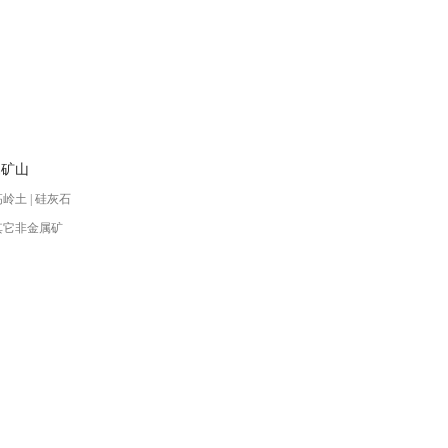
属矿山
高岭土 | 硅灰石
 其它非金属矿