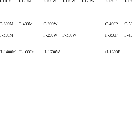
J-116M
J-120M
J-130M
J-106W
J-116W
J-120W
J-120P
J-13
C-300M
C-400M
C-500M
C-300W
C-400P
C-5
F-350M
F-250W
F-350W
F-350P
F-4
H-1400M
H-1600M
H-1600W
H-1600P