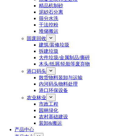
精品机制砂
泥砂石分离
筛分水洗
干法控粉
堆储搬运
固废回收
建筑/装修垃圾
拆建垃圾
大件垃圾/金属制品/撕碎
木头/纸屑/轮胎等废弃物
港口码头
散货物料装卸与运输
内河码头物料处理
港口环保设备
农业林业
市政工程
园林绿化
农村基础建设
装卸&搬运
产品中心