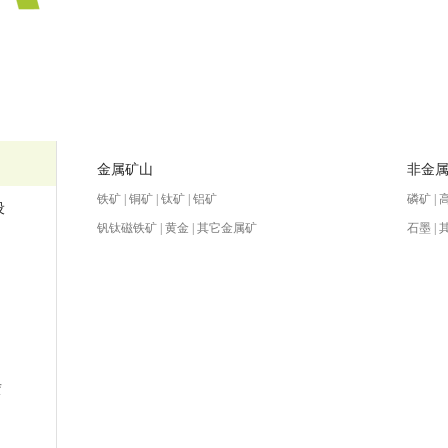
金属矿山
非金
铁矿 | 铜矿 | 钛矿 | 铝矿
磷矿 | 
设
钒钛磁铁矿 | 黄金 | 其它金属矿
石墨 |
赁