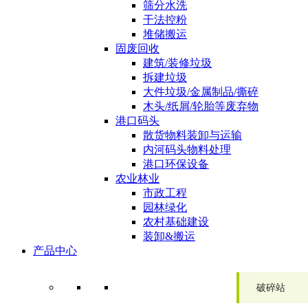
筛分水洗
干法控粉
堆储搬运
固废回收
建筑/装修垃圾
拆建垃圾
大件垃圾/金属制品/撕碎
木头/纸屑/轮胎等废弃物
港口码头
散货物料装卸与运输
内河码头物料处理
港口环保设备
农业林业
市政工程
园林绿化
农村基础建设
装卸&搬运
产品中心
破碎站