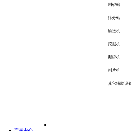
制砂站
筛分站
输送机
挖掘机
撕碎机
削片机
其它辅助设
产品中心