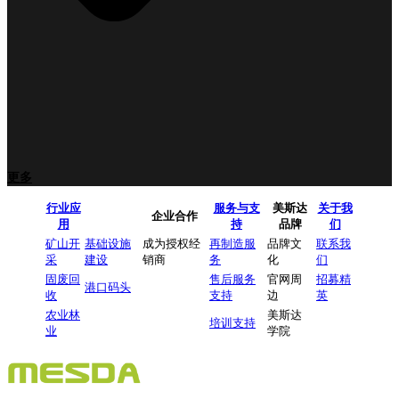
更多
行业应
服务与支
美斯达
关于我
企业合作
用
持
品牌
们
矿山开
基础设施
成为授权经
再制造服
品牌文
联系我
采
建设
销商
务
化
们
固废回
售后服务
官网周
招募精
港口码头
收
支持
边
英
农业林
美斯达
培训支持
业
学院