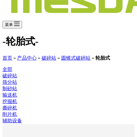
菜单
-轮胎式-
首页
»
产品中心
»
破碎站
»
圆锥式破碎站
»
轮胎式
全部
破碎站
筛分站
制砂站
输送机
挖掘机
撕碎机
削片机
辅助设备