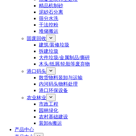
精品机制砂
泥砂石分离
筛分水洗
干法控粉
堆储搬运
固废回收
建筑/装修垃圾
拆建垃圾
大件垃圾/金属制品/撕碎
木头/纸屑/轮胎等废弃物
港口码头
散货物料装卸与运输
内河码头物料处理
港口环保设备
农业林业
市政工程
园林绿化
农村基础建设
装卸&搬运
产品中心