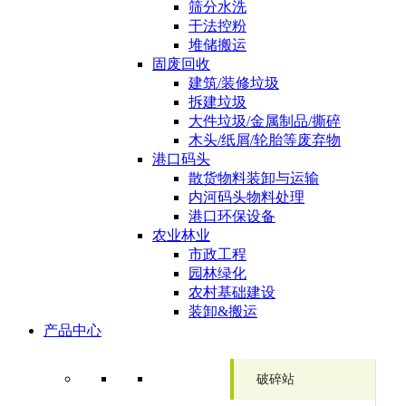
筛分水洗
干法控粉
堆储搬运
固废回收
建筑/装修垃圾
拆建垃圾
大件垃圾/金属制品/撕碎
木头/纸屑/轮胎等废弃物
港口码头
散货物料装卸与运输
内河码头物料处理
港口环保设备
农业林业
市政工程
园林绿化
农村基础建设
装卸&搬运
产品中心
破碎站