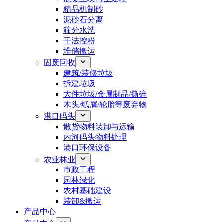
精品机制砂
泥砂石分离
筛分水洗
干法控粉
堆储搬运
固废回收
建筑/装修垃圾
拆建垃圾
大件垃圾/金属制品/撕碎
木头/纸屑/轮胎等废弃物
港口码头
散货物料装卸与运输
内河码头物料处理
港口环保设备
农业林业
市政工程
园林绿化
农村基础建设
装卸&搬运
产品中心