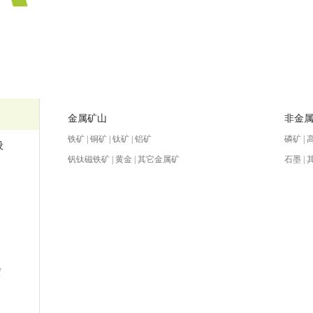
金属矿山
非金
铁矿 | 铜矿 | 钛矿 | 铝矿
磷矿 | 
设
钒钛磁铁矿 | 黄金 | 其它金属矿
石墨 |
赁