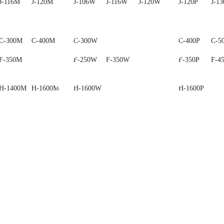
J-116M
J-120M
J-130M
J-106W
J-116W
J-120W
J-120P
J-13
C-300M
C-400M
C-500M
C-300W
C-400P
C-5
F-350M
F-250W
F-350W
F-350P
F-4
H-1400M
H-1600M
H-1600W
H-1600P