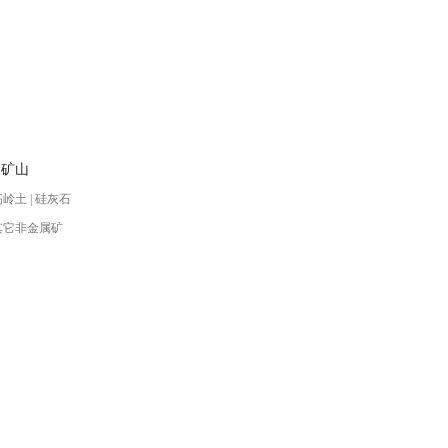
属矿山
高岭土 | 硅灰石
 其它非金属矿