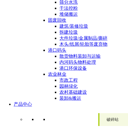
筛分水洗
干法控粉
堆储搬运
固废回收
建筑/装修垃圾
拆建垃圾
大件垃圾/金属制品/撕碎
木头/纸屑/轮胎等废弃物
港口码头
散货物料装卸与运输
内河码头物料处理
港口环保设备
农业林业
市政工程
园林绿化
农村基础建设
装卸&搬运
产品中心
破碎站