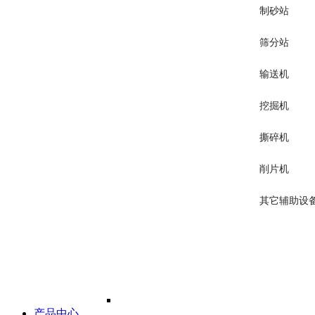
制砂站
筛分站
输送机
挖掘机
撕碎机
削片机
其它辅助设
产品中心