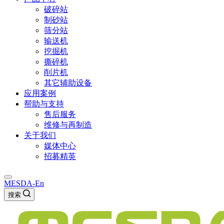
破碎站
制砂站
筛分站
输送机
挖掘机
撕碎机
削片机
其它辅助设备
应用案例
帮助与支持
售后服务
维修与再制造
关于我们
媒体中心
招募精英
MESDA-En
搜索