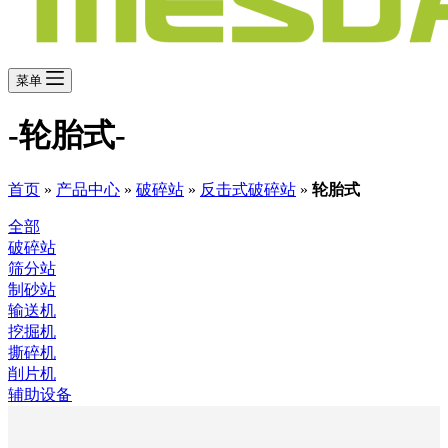
菜单
-轮胎式-
首页
»
产品中心
»
破碎站
»
反击式破碎站
»
轮胎式
全部
破碎站
筛分站
制砂站
输送机
挖掘机
撕碎机
削片机
辅助设备