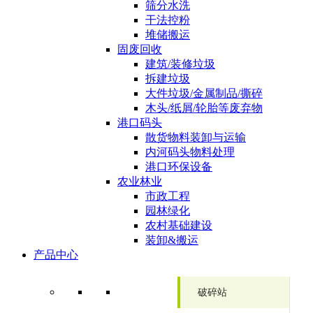
筛分水洗
干法控粉
堆储搬运
固废回收
建筑/装修垃圾
拆建垃圾
大件垃圾/金属制品/撕碎
木头/纸屑/轮胎等废弃物
港口码头
散货物料装卸与运输
内河码头物料处理
港口环保设备
农业林业
市政工程
园林绿化
农村基础建设
装卸&搬运
产品中心
破碎站