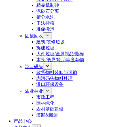
精品机制砂
泥砂石分离
筛分水洗
干法控粉
堆储搬运
固废回收
建筑/装修垃圾
拆建垃圾
大件垃圾/金属制品/撕碎
木头/纸屑/轮胎等废弃物
港口码头
散货物料装卸与运输
内河码头物料处理
港口环保设备
农业林业
市政工程
园林绿化
农村基础建设
装卸&搬运
产品中心