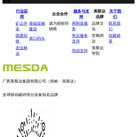
更多
行业应
服务与支
美斯达
关于我
企业合作
用
持
品牌
们
矿山开
基础设施
成为授权经
再制造服
品牌文
联系我
采
建设
销商
务
化
们
固废回
售后服务
官网周
招募精
港口码头
收
支持
边
英
农业林
美斯达
培训支持
业
学院
广西美斯达集团有限公司（简称：美斯达）
全球移动破碎筛分设备知名品牌