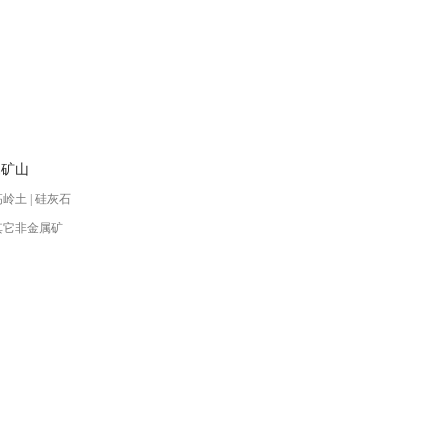
属矿山
高岭土 | 硅灰石
 其它非金属矿