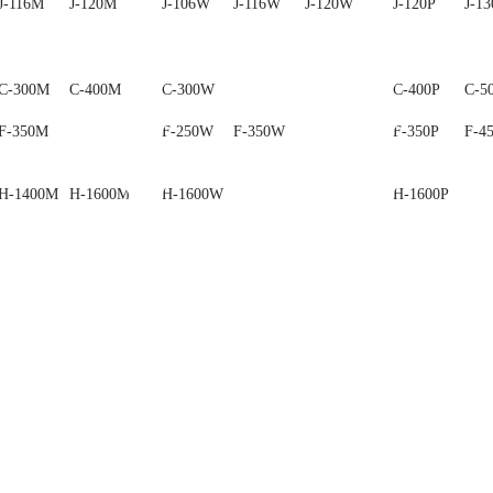
J-116M
J-120M
J-130M
J-106W
J-116W
J-120W
J-120P
J-13
C-300M
C-400M
C-500M
C-300W
C-400P
C-5
F-350M
F-250W
F-350W
F-350P
F-4
H-1400M
H-1600M
H-1600W
H-1600P