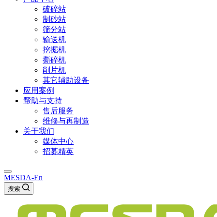
破碎站
制砂站
筛分站
输送机
挖掘机
撕碎机
削片机
其它辅助设备
应用案例
帮助与支持
售后服务
维修与再制造
关于我们
媒体中心
招募精英
MESDA-En
搜索