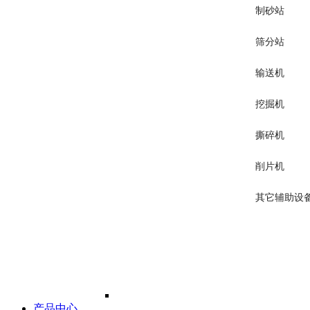
制砂站
筛分站
输送机
挖掘机
撕碎机
削片机
其它辅助设
产品中心