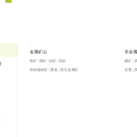
金属矿山
非金
铁矿 | 铜矿 | 钛矿 | 铝矿
磷矿 | 
设
钒钛磁铁矿 | 黄金 | 其它金属矿
石墨 |
赁