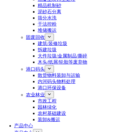
精品机制砂
泥砂石分离
筛分水洗
干法控粉
堆储搬运
固废回收
建筑/装修垃圾
拆建垃圾
大件垃圾/金属制品/撕碎
木头/纸屑/轮胎等废弃物
港口码头
散货物料装卸与运输
内河码头物料处理
港口环保设备
农业林业
市政工程
园林绿化
农村基础建设
装卸&搬运
产品中心