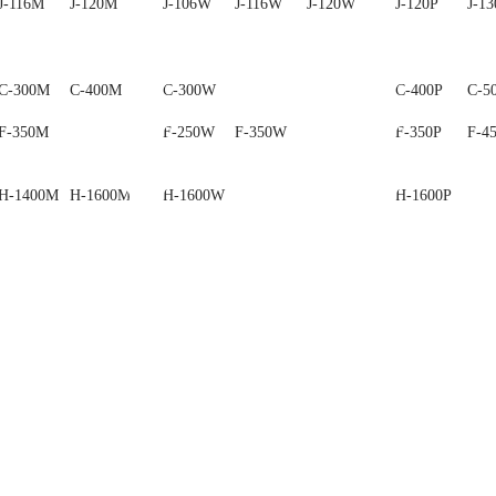
J-116M
J-120M
J-130M
J-106W
J-116W
J-120W
J-120P
J-13
C-300M
C-400M
C-500M
C-300W
C-400P
C-5
F-350M
F-250W
F-350W
F-350P
F-4
H-1400M
H-1600M
H-1600W
H-1600P