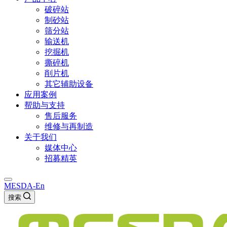
破碎站
制砂站
筛分站
输送机
挖掘机
撕碎机
削片机
其它辅助设备
应用案例
帮助与支持
售后服务
维修与再制造
关于我们
媒体中心
招募精英
MESDA-En
搜索