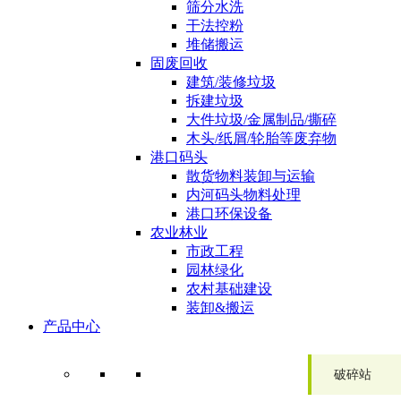
筛分水洗
干法控粉
堆储搬运
固废回收
建筑/装修垃圾
拆建垃圾
大件垃圾/金属制品/撕碎
木头/纸屑/轮胎等废弃物
港口码头
散货物料装卸与运输
内河码头物料处理
港口环保设备
农业林业
市政工程
园林绿化
农村基础建设
装卸&搬运
产品中心
破碎站