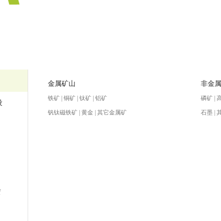
金属矿山
非金
铁矿 | 铜矿 | 钛矿 | 铝矿
磷矿 | 
设
钒钛磁铁矿 | 黄金 | 其它金属矿
石墨 |
赁