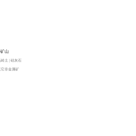
属矿山
高岭土 | 硅灰石
 其它非金属矿