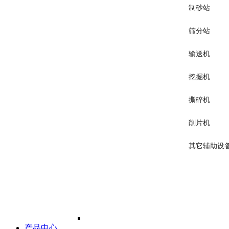
制砂站
筛分站
输送机
挖掘机
撕碎机
削片机
其它辅助设
产品中心