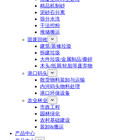
精品机制砂
泥砂石分离
筛分水洗
干法控粉
堆储搬运
固废回收
建筑/装修垃圾
拆建垃圾
大件垃圾/金属制品/撕碎
木头/纸屑/轮胎等废弃物
港口码头
散货物料装卸与运输
内河码头物料处理
港口环保设备
农业林业
市政工程
园林绿化
农村基础建设
装卸&搬运
产品中心