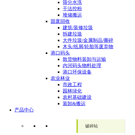
筛分水洗
干法控粉
堆储搬运
固废回收
建筑/装修垃圾
拆建垃圾
大件垃圾/金属制品/撕碎
木头/纸屑/轮胎等废弃物
港口码头
散货物料装卸与运输
内河码头物料处理
港口环保设备
农业林业
市政工程
园林绿化
农村基础建设
装卸&搬运
产品中心
破碎站