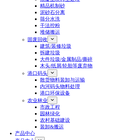
精品机制砂
泥砂石分离
筛分水洗
干法控粉
堆储搬运
固废回收
建筑/装修垃圾
拆建垃圾
大件垃圾/金属制品/撕碎
木头/纸屑/轮胎等废弃物
港口码头
散货物料装卸与运输
内河码头物料处理
港口环保设备
农业林业
市政工程
园林绿化
农村基础建设
装卸&搬运
产品中心