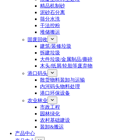
精品机制砂
泥砂石分离
筛分水洗
干法控粉
堆储搬运
固废回收
建筑/装修垃圾
拆建垃圾
大件垃圾/金属制品/撕碎
木头/纸屑/轮胎等废弃物
港口码头
散货物料装卸与运输
内河码头物料处理
港口环保设备
农业林业
市政工程
园林绿化
农村基础建设
装卸&搬运
产品中心