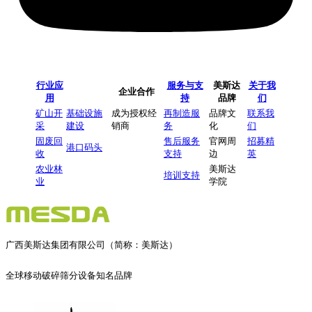
行业应
服务与支
美斯达
关于我
企业合作
用
持
品牌
们
矿山开
基础设施
成为授权经
再制造服
品牌文
联系我
采
建设
销商
务
化
们
固废回
售后服务
官网周
招募精
港口码头
收
支持
边
英
农业林
美斯达
培训支持
业
学院
广西美斯达集团有限公司（简称：美斯达）
全球移动破碎筛分设备知名品牌