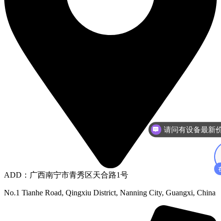
ADD：广西南宁市青秀区天合路1号
No.1 Tianhe Road, Qingxiu District, Nanning City, Guangxi, China