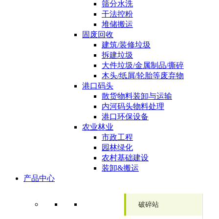
筛分水洗
干法控粉
堆储搬运
固废回收
建筑/装修垃圾
拆建垃圾
大件垃圾/金属制品/撕碎
木头/纸屑/轮胎等废弃物
港口码头
散货物料装卸与运输
内河码头物料处理
港口环保设备
农业林业
市政工程
园林绿化
农村基础建设
装卸&搬运
产品中心
破碎站